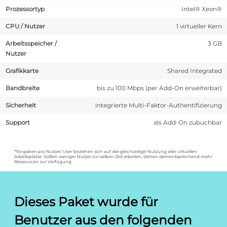
Prozessortyp
Intel® Xeon®
CPU / Nutzer
1 virtueller Kern
Arbeitsspeicher /
3 GB
Nutzer
Grafikkarte
Shared Integrated
Bandbreite
bis zu 100 Mbps (per Add-On erweiterbar)
Sicherheit
integrierte Multi-Faktor-Authentifizierung
Support
als Add-On zubuchbar
**Angaben pro Nutzer/ User beziehen sich auf die gleichzeitige Nutzung aller virtuellen
Arbeitsplätze. Sollten weniger Nutzer zur selben Zeit arbeiten, stehen dementsprechend mehr
Ressourcen zur Verfügung.
Dieses Paket wurde für
Benutzer aus den folgenden