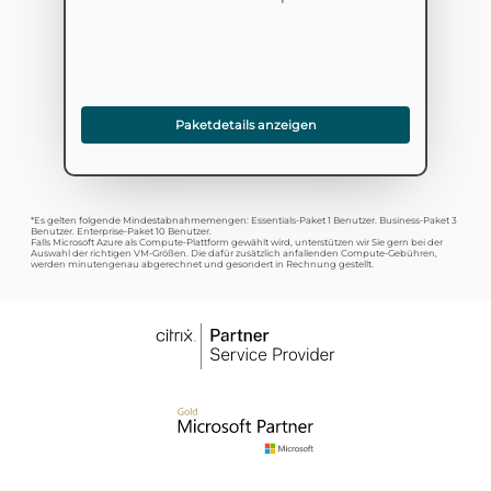
Paketdetails anzeigen
*Es gelten folgende Mindestabnahmemengen: Essentials-Paket 1 Benutzer. Business-Paket 3
Benutzer. Enterprise-Paket 10 Benutzer.
Falls Microsoft Azure als Compute-Plattform gewählt wird, unterstützen wir Sie gern bei der
Auswahl der richtigen VM-Größen. Die dafür zusätzlich anfallenden Compute-Gebühren,
werden minutengenau abgerechnet und gesondert in Rechnung gestellt.