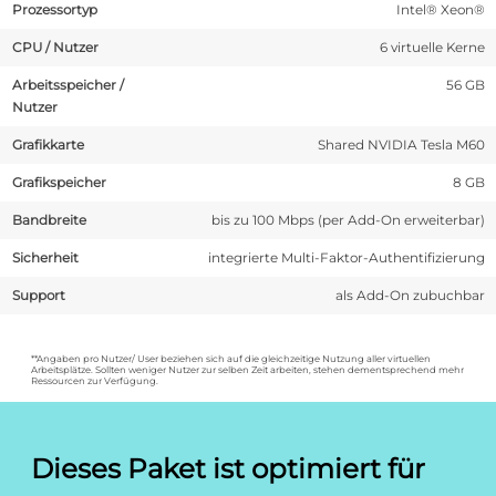
Prozessortyp
Intel® Xeon®
CPU / Nutzer
6 virtuelle Kerne
Arbeitsspeicher /
56 GB
Nutzer
Grafikkarte
Shared NVIDIA Tesla M60
Grafikspeicher
8 GB
Bandbreite
bis zu 100 Mbps (per Add-On erweiterbar)
Sicherheit
integrierte Multi-Faktor-Authentifizierung
Support
als Add-On zubuchbar
**Angaben pro Nutzer/ User beziehen sich auf die gleichzeitige Nutzung aller virtuellen
Arbeitsplätze. Sollten weniger Nutzer zur selben Zeit arbeiten, stehen dementsprechend mehr
Ressourcen zur Verfügung.
Dieses Paket ist optimiert für