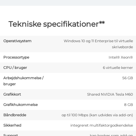
Tekniske specifikationer**
Operativsystem
Windows 10 og 11 Enterprise til virtuelle
skriveborde
Processortype
Intel® Xeon®
CPU / bruger
6 virtuelle kerner
Arbejdshukommelse /
56 GB
bruger
Grafikkort
Shared NVIDIA Tesla M60
Grafikhukommelse
8 GB
Båndbredde
op til 100 Mbps (kan udvides via add-on)
Sikkerhed
integreret multifaktorgodkendelse
Support
kan bookes som add-on