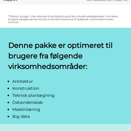
**Data pr. bruger / User refererer til samtidig brug af alle virtuelle arbejdspladser. Hvis færre
brugere arbejder på samme tid, er der flere ressourcer til rådighed i overensstemmelse
hermed.
Denne pakke er optimeret til
brugere fra følgende
virksomhedsområder:
Arkitektur
Konstruktion
Teknisk planlægning
Datavidenskab
Maskinlæring
Big data