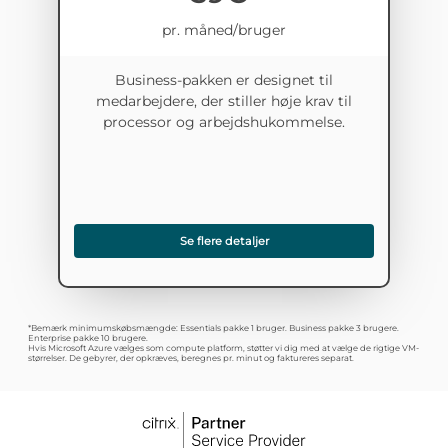
pr. måned/bruger
Business-pakken er designet til
medarbejdere, der stiller høje krav til
processor og arbejdshukommelse.
Se flere detaljer
*Bemærk minimumskøbsmængde: Essentials pakke 1 bruger. Business pakke 3 brugere.
Enterprise pakke 10 brugere.
Hvis Microsoft Azure vælges som compute platform, støtter vi dig med at vælge de rigtige VM-
størrelser. De gebyrer, der opkræves, beregnes pr. minut og faktureres separat.