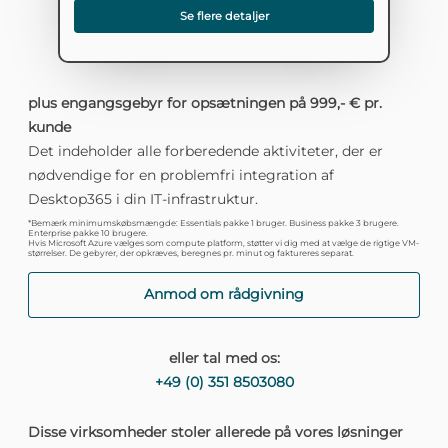
Se flere detaljer
plus engangsgebyr for opsætningen på 999,- € pr.
kunde
Det indeholder alle forberedende aktiviteter, der er
nødvendige for en problemfri integration af
Desktop365 i din IT-infrastruktur.
*Bemærk minimumskøbsmængde: Essentials pakke 1 bruger. Business pakke 3 brugere.
Enterprise pakke 10 brugere.
Hvis Microsoft Azure vælges som compute platform, støtter vi dig med at vælge de rigtige VM-
størrelser. De gebyrer, der opkræves, beregnes pr. minut og faktureres separat.
Anmod om rådgivning
eller tal med os:
+49 (0) 351 8503080
Disse virksomheder stoler allerede på vores løsninger