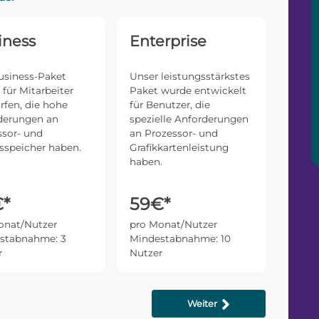
iness
Enterprise
usiness-Paket
Unser leistungsstärkstes
für Mitarbeiter
Paket wurde entwickelt
rfen, die hohe
für Benutzer, die
derungen an
spezielle Anforderungen
ssor- und
an Prozessor- und
sspeicher haben.
Grafikkartenleistung
haben.
*
59€*
onat/Nutzer
pro Monat/Nutzer
stabnahme: 3
Mindestabnahme: 10
r
Nutzer
Weiter