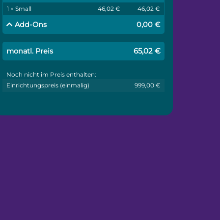
1 × Small
46,02 €
46,02 €
Add-Ons
0,00 €
65,02 €
monatl. Preis
Noch nicht im Preis enthalten:
Einrichtungspreis (einmalig)
999,00 €