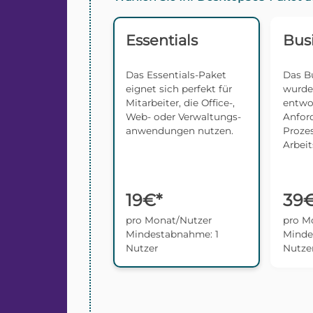
Essentials
Bus
Das Essentials-Paket
Das B
eignet sich perfekt für
wurde 
Mitarbeiter, die Office-,
entwo
Web- oder Verwaltungs­
Anfor
anwendungen nutzen.
Proze
Arbeit
19€*
39€
pro Monat/Nutzer
pro M
Mindestabnahme: 1
Minde
Nutzer
Nutze