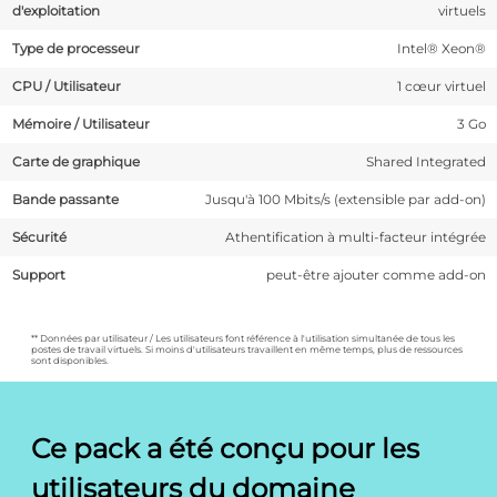
d'exploitation
virtuels
Type de processeur
Intel® Xeon®
CPU / Utilisateur
1 cœur virtuel
Mémoire / Utilisateur
3 Go
Carte de graphique
Shared Integrated
Bande passante
Jusqu'à 100 Mbits/s (extensible par add-on)
Sécurité
Athentification à multi-facteur intégrée
Support
peut-être ajouter comme add-on
** Données par utilisateur / Les utilisateurs font référence à l'utilisation simultanée de tous les
postes de travail virtuels. Si moins d'utilisateurs travaillent en même temps, plus de ressources
sont disponibles.
Ce pack a été conçu pour les
utilisateurs du domaine