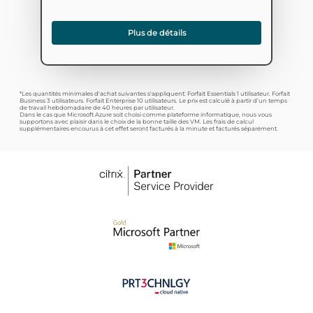
Plus de détails
*Les quantités minimales d'achat suivantes s'appliquent: Forfait Essentials 1 utilisateur. Forfait
Business 3 utilisateurs. Forfait Enterprise 10 utilisateurs. Le prix est calculé à partir d’un temps
de travail hebdomadaire de 40 heures par utilisateur.
Dans le cas que Microsoft Azure soit choisi comme plateforme informatique, nous vous
supportons avec plaisir dans le choix de la bonne taille des VM. Les frais de calcul
supplémentaires encourus à cet effet seront facturés à la minute et facturés séparément.